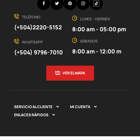
Facebook
Twitter
Pinterest
Instagram
Discord
TELÉFONO
LUNES - VIERNES
(+504)2220-5152
8:00 am - 05:00 pm
SÁBADOS
WHATSAPP
8:00 am - 12:00 m
(+504) 9796-7010
VER EL MAPA
SERVICIO AL CLIENTE
MI CUENTA


ENLACES RÁPIDOS
