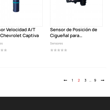
or Velocidad A/T
Sensor de Posición de
 Chevrolet Captiva
Cigueñal para
Chevrolet...
es
Sensores
1
2
3
…
9