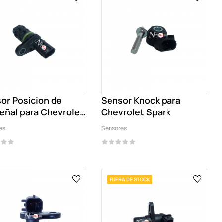
or Posicion de
Sensor Knock para
eñal para Chevrolet
Chevrolet Spark
e
es
Sensores
FUERA DE STOCK