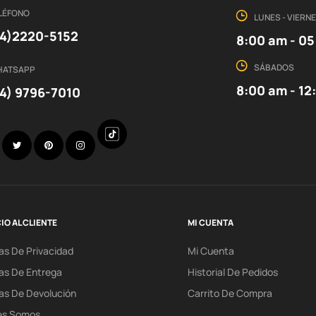
LÉFONO
LUNES - VIERN
4)2220-5152
8:00 am - 0
SÁBADOS
HATSAPP
8:00 am - 12
4) 9796-7010
Discord
Facebook
Twitter
Pinterest
Instagram
IO AL CLIENTE
MI CUENTA
cas De Privacidad
Mi Cuenta
cas De Entrega
Historial De Pedidos
cas De Devolución
Carrito De Compra
es Somos