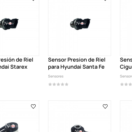
esión de Riel
Sensor Presion de Riel
Sens
ndai Starex
para Hyundai Santa Fe
Cigu
Cruz
Sensores
Sensor