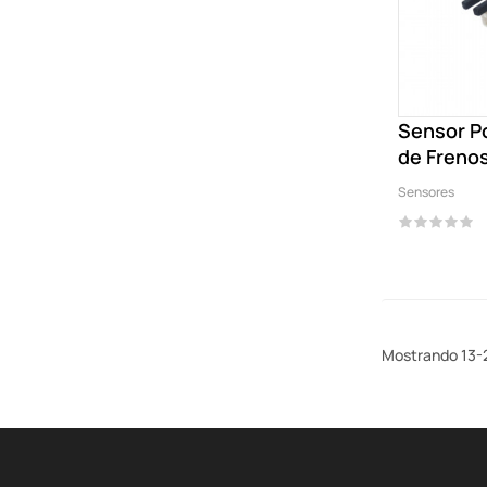
Sensor P
de Frenos
Chevrolet
Sensores
Mostrando 13-2