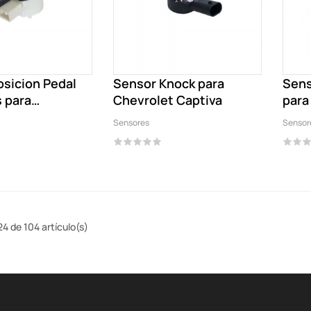
osicion Pedal
Sensor Knock para
Sens
 para
Chevrolet Captiva
para
...
Sensores
Sensor
4 de 104 artículo(s)