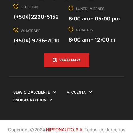
TELÉFONO
LUNES - VIERNES
(+504)2220-5152
8:00 am - 05:00 pm
SÁBADOS
WHATSAPP
8:00 am - 12:00 m
(+504) 9796-7010
VER EL MAPA
SERVICIO AL CLIENTE
MI CUENTA


ENLACES RÁPIDOS

Copyright © 2024
NIPPONAUTO, S.A.
Todos los derechos