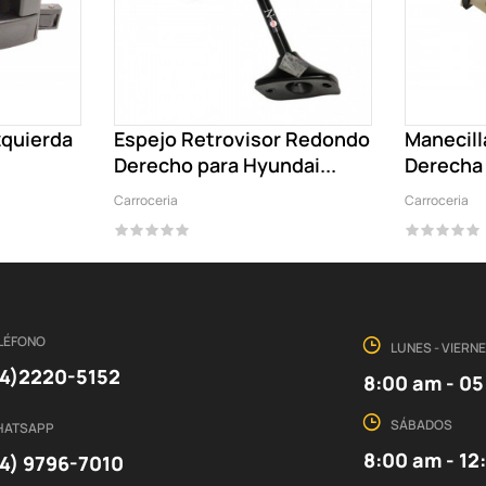
zquierda
Espejo Retrovisor Redondo
Manecill
Derecho para Hyundai...
Derecha 
Carroceria
Carroceria
LÉFONO
LUNES - VIERN
4)2220-5152
8:00 am - 0
SÁBADOS
HATSAPP
8:00 am - 12
4) 9796-7010