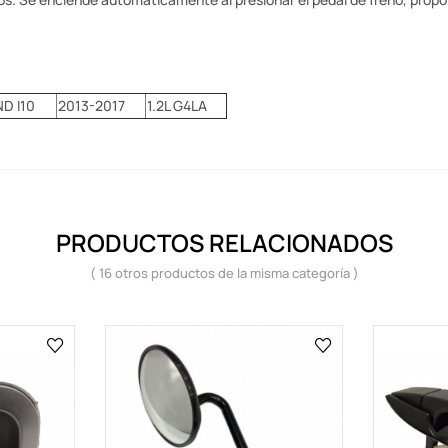
D I10
2013-2017
1.2L G4LA
PRODUCTOS RELACIONADOS
( 16 otros productos de la misma categoría )