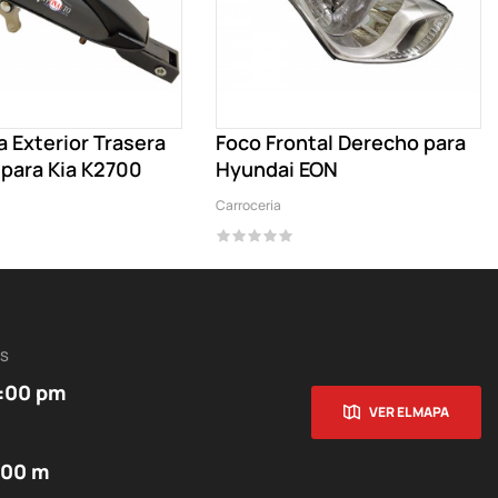
a Exterior Trasera
Foco Frontal Derecho para
para Kia K2700
Hyundai EON
Carroceria
ES
5:00 pm
VER EL MAPA
:00 m