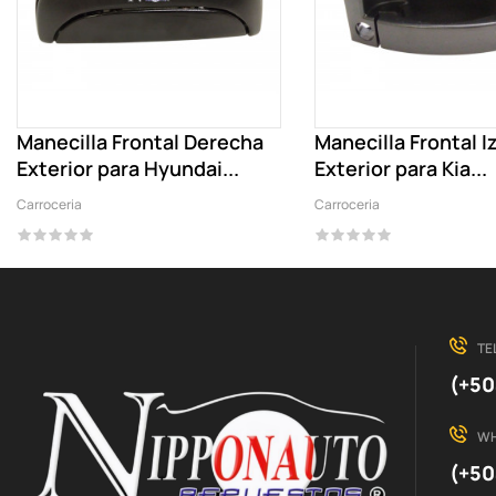
Manecilla Frontal Derecha
Manecilla Frontal I
Exterior para Hyundai...
Exterior para Kia...
Carroceria
Carroceria
TE
(+50
W
(+50