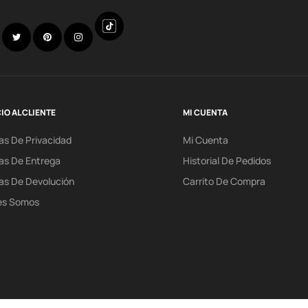
Discord
Facebook
Twitter
Pinterest
Instagram
IO AL CLIENTE
MI CUENTA
cas De Privacidad
Mi Cuenta
cas De Entrega
Historial De Pedidos
cas De Devolución
Carrito De Compra
es Somos