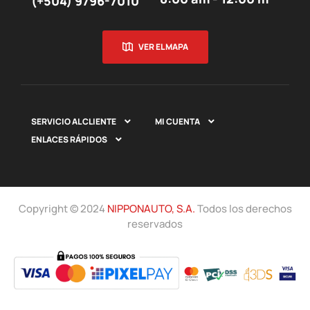
(+504) 9796-7010
VER EL MAPA
SERVICIO AL CLIENTE
MI CUENTA


ENLACES RÁPIDOS

Copyright © 2024
NIPPONAUTO, S.A.
Todos los derechos
reservados