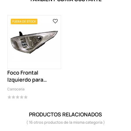
FUERA DE STOCK
Foco Frontal
Izquierdo para
Hyundai EON
Carroceria
PRODUCTOS RELACIONADOS
( 16 otros productos de la misma categoría )