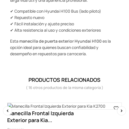
larga vida útil y una apariencia profesional.
✔ Compatible con Hyundai H100 Bus (lado piloto)
✔ Repuesto nuevo
✔ Fácil instalación y ajuste preciso
✔ Alta resistencia al uso y condiciones exteriores
Esta
manecilla de puerta exterior Hyundai H100
es la
opción ideal para quienes buscan confiabilidad y
desempeño en repuestos para carrocería.
PRODUCTOS RELACIONADOS
( 16 otros productos de la misma categoría )
Manecilla Frontal Izquierda
Exterior para Kia...
‹
›