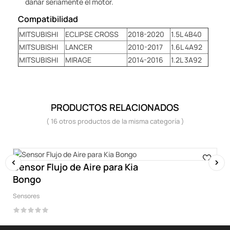
dañar seriamente el motor.
Compatibilidad
MITSUBISHI
ECLIPSE CROSS
2018-2020
1.5L 4B40
MITSUBISHI
LANCER
2010-2017
1.6L 4A92
MITSUBISHI
MIRAGE
2014-2016
1.2L 3A92
PRODUCTOS RELACIONADOS
( 16 otros productos de la misma categoría )
Sensor Flujo de Aire para Kia
Bongo
‹
›
Sensores