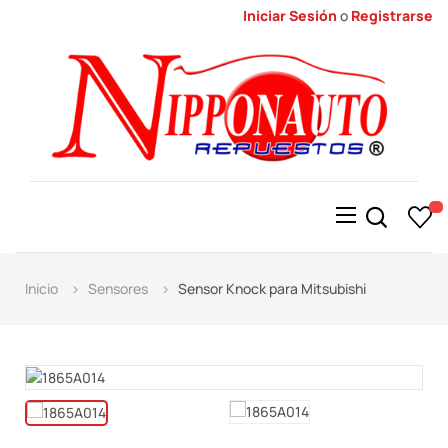
Iniciar Sesión
o
Registrarse
Alternar
☰
la
navegación
Inicio
Sensores
Sensor Knock para Mitsubishi