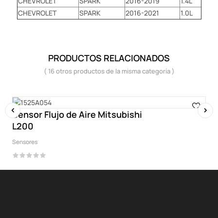
CHEVROLET
SPARK
2016-2019
1.4L
CHEVROLET
SPARK
2016-2021
1.0L
PRODUCTOS RELACIONADOS
( 16 otros productos de la misma categoría )
Sensor Flujo de Aire Mitsubishi
L200
‹
›
Sensores