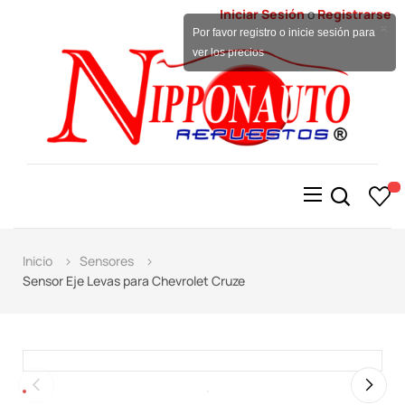
Iniciar Sesión
o
Registrarse
×
Por favor registro o inicie sesión para
ver los precios
Alternar
☰
la
navegación
Inicio
Sensores
Sensor Eje Levas para Chevrolet Cruze